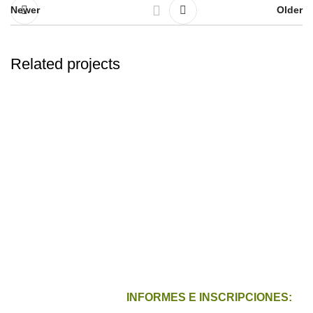
Newer
Older
Related projects
Decor
Et vestibulum quis a suspendisse
RG N° 01480-2023-SUCAMEC-GSSP del 19 Dic
2023
CEFOESP FORSEGUR E.I.R.L
INFORMES E INSCRIPCIONES: